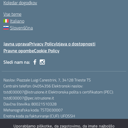
Koledar dogodkov
Vse teme
Italiano
Slovenščina
Javna uprava
Privacy Policy
Izjava o dostopnosti
Pravne opombe
Cookie Policy
Sledi nam na:
Naslov: Piazzale Luigi Canestrini, 7, 34128 Trieste TS
Centralni telefon: 04054356 Elektronski naslov:
tstd030007@istruzione.it Elektronska pošta s certifikatom (PEC):
tstd030007@pec.istruzione.it
Davčna številka: 80021510328
Mehanografska koda: TSTD030007
Enotna koda za fakturiranje (CUF): UFOSSH
Uporabljamo piškotke, da zagotovimo, da imate najboljšo