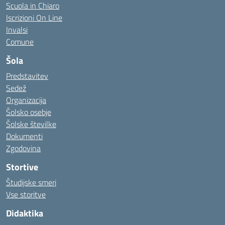
Scuola in Chiaro
Iscrizioni On Line
Invalsi
Comune
Šola
Predstavitev
Sedež
Organizacija
Šolsko osebje
Šolske številke
Dokumenti
Zgodovina
Stortive
Študijske smeri
Vse storitve
Didaktika