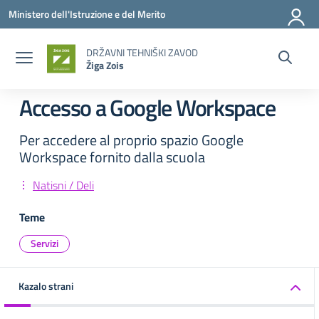
Vai ai contenuti
Vai al menu di navigazione
Vai al footer
Ministero dell'Istruzione e del Merito
DRŽAVNI TEHNIŠKI ZAVOD
Žiga Zois
Accesso a Google Workspace
Per accedere al proprio spazio Google
Workspace fornito dalla scuola
Natisni / Deli
Teme
Servizi
Kazalo strani