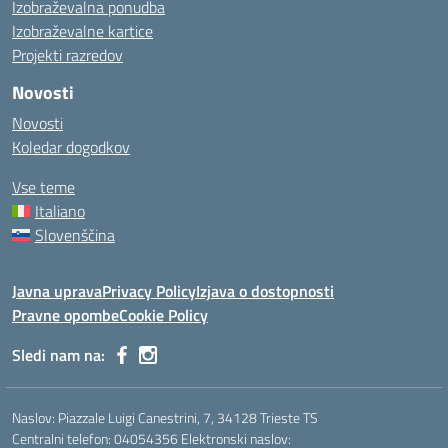
Izobraževalna ponudba
Izobraževalne kartice
Projekti razredov
Novosti
Novosti
Koledar dogodkov
Vse teme
Italiano
Slovenščina
Javna uprava
Privacy Policy
Izjava o dostopnosti
Pravne opombe
Cookie Policy
Sledi nam na:
Naslov: Piazzale Luigi Canestrini, 7, 34128 Trieste TS
Centralni telefon: 04054356 Elektronski naslov: