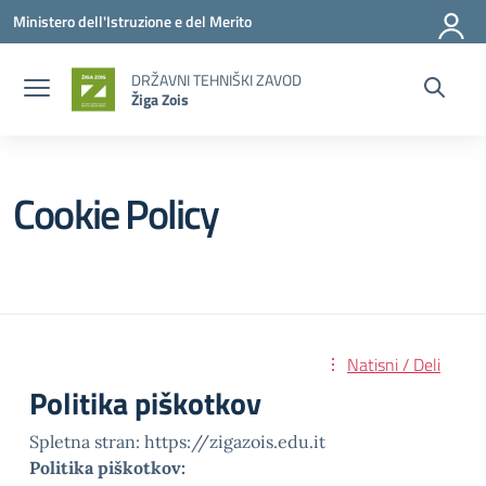
Vai ai contenuti
Vai al menu di navigazione
Vai al footer
Ministero dell'Istruzione e del Merito
DRŽAVNI TEHNIŠKI ZAVOD
Žiga Zois
Cookie Policy
Natisni / Deli
Politika piškotkov
Spletna stran: https://zigazois.edu.it
Politika piškotkov: