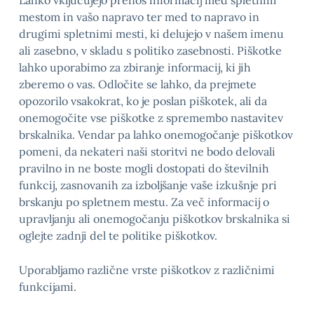
Lahko vključujejo prenos informacij med spletnim
mestom in vašo napravo ter med to napravo in
drugimi spletnimi mesti, ki delujejo v našem imenu
ali zasebno, v skladu s politiko zasebnosti. Piškotke
lahko uporabimo za zbiranje informacij, ki jih
zberemo o vas. Odločite se lahko, da prejmete
opozorilo vsakokrat, ko je poslan piškotek, ali da
onemogočite vse piškotke z spremembo nastavitev
brskalnika. Vendar pa lahko onemogočanje piškotkov
pomeni, da nekateri naši storitvi ne bodo delovali
pravilno in ne boste mogli dostopati do številnih
funkcij, zasnovanih za izboljšanje vaše izkušnje pri
brskanju po spletnem mestu. Za več informacij o
upravljanju ali onemogočanju piškotkov brskalnika si
oglejte zadnji del te politike piškotkov.
Uporabljamo različne vrste piškotkov z različnimi
funkcijami.