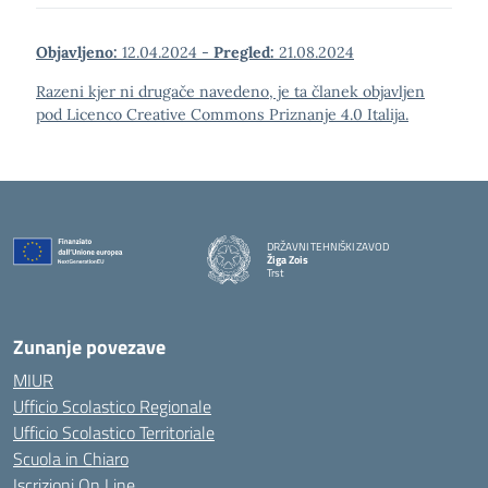
Objavljeno:
12.04.2024
-
Pregled:
21.08.2024
Razeni kjer ni drugače navedeno, je ta članek objavljen
pod Licenco Creative Commons Priznanje 4.0 Italija.
DRŽAVNI TEHNIŠKI ZAVOD
Žiga Zois
Trst
Zunanje povezave
MIUR
Ufficio Scolastico Regionale
Ufficio Scolastico Territoriale
Scuola in Chiaro
Iscrizioni On Line