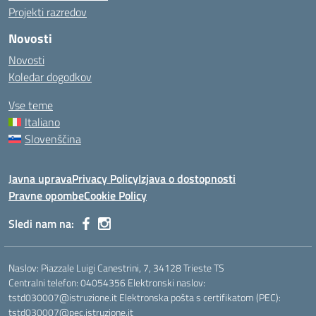
Projekti razredov
Novosti
Novosti
Koledar dogodkov
Vse teme
Italiano
Slovenščina
Javna uprava
Privacy Policy
Izjava o dostopnosti
Pravne opombe
Cookie Policy
Sledi nam na:
Naslov: Piazzale Luigi Canestrini, 7, 34128 Trieste TS
Centralni telefon: 04054356 Elektronski naslov:
tstd030007@istruzione.it Elektronska pošta s certifikatom (PEC):
tstd030007@pec.istruzione.it