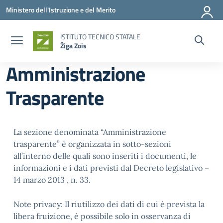
Vai ai contenuti
Vai al menu di navigazione
Vai al footer
Ministero dell'Istruzione e del Merito
ISTITUTO TECNICO STATALE
Žiga Zois
Amministrazione
Trasparente
La sezione denominata “Amministrazione
trasparente” è organizzata in sotto-sezioni
all’interno delle quali sono inseriti i documenti, le
informazioni e i dati previsti dal Decreto legislativo –
14 marzo 2013 , n. 33.
Note privacy: Il riutilizzo dei dati di cui è prevista la
libera fruizione, è possibile solo in osservanza di