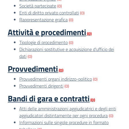
Società partecipate
(0)
Enti di diritto privato controllati
(0)
Rappresentazione grafica
(0)
Attività e procedimenti
(0)
Tipologie di procedimento
(0)
Dichiarazioni sostitutive e acquisizione d'ufficio dei
dati
(0)
Provvedimenti
(0)
Provvedimenti organi indirizzo-politico
(0)
Provvedimenti dirigenti
(0)
Bandi di gara e contratti
(0)
Atti delle amministrazioni aggiudicatrici e degli enti
aggiudicatori distintamente per ogni procedura
(0)
Informazioni sulle singole procedure in formato