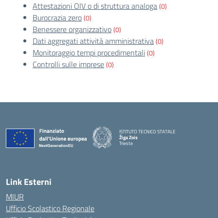
Attestazioni OIV o di struttura analoga
(0)
Burocrazia zero
(0)
Benessere organizzativo
(0)
Dati aggregati attività amministrativa
(0)
Monitoraggio tempi procedimentali
(0)
Controlli sulle imprese
(0)
ISTITUTO TECNICO STATALE
Žiga Zois
Trieste
Link Esterni
MIUR
Ufficio Scolastico Regionale