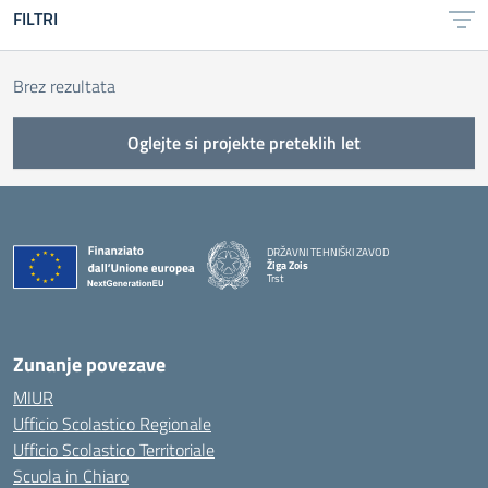
FILTRI
Brez rezultata
Oglejte si projekte preteklih let
DRŽAVNI TEHNIŠKI ZAVOD
Žiga Zois
Trst
Zunanje povezave
MIUR
Ufficio Scolastico Regionale
Ufficio Scolastico Territoriale
Scuola in Chiaro