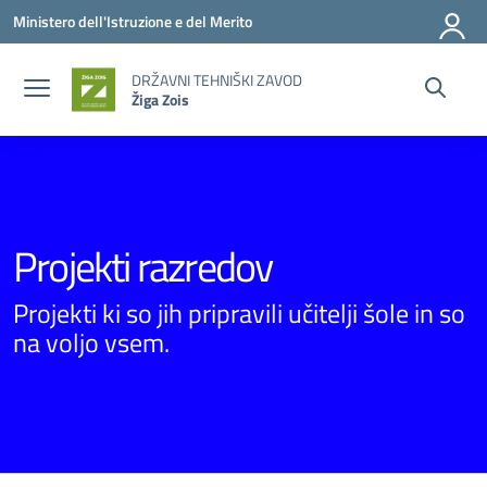
Vai ai contenuti
Vai al menu di navigazione
Vai al footer
Ministero dell'Istruzione e del Merito
DRŽAVNI TEHNIŠKI ZAVOD
Žiga Zois
Projekti razredov
Projekti ki so jih pripravili učitelji šole in so
na voljo vsem.