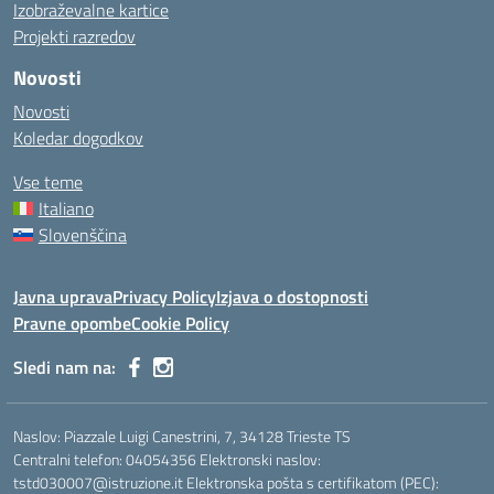
Izobraževalne kartice
Projekti razredov
Novosti
Novosti
Koledar dogodkov
Vse teme
Italiano
Slovenščina
Javna uprava
Privacy Policy
Izjava o dostopnosti
Pravne opombe
Cookie Policy
Sledi nam na:
Naslov: Piazzale Luigi Canestrini, 7, 34128 Trieste TS
Centralni telefon: 04054356 Elektronski naslov:
tstd030007@istruzione.it Elektronska pošta s certifikatom (PEC):