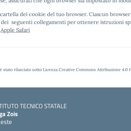
rse, assicurati che ogni browser sia impostato in mod
lla cartella dei cookie del tuo browser. Ciascun brows
o dei seguenti collegamenti per ottenere istruzioni s
,
Apple Safari
è stato rilasciato sotto Licenza Creative Commons Attribuzione 4.0 It
STITUTO TECNICO STATALE
ga Zois
ieste