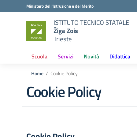
Vai ai contenuti
Vai al menu di navigazione
Vai al footer
Ministero dell'Istruzione e del Merito
ISTITUTO TECNICO STATALE
Žiga Zois
Trieste
Scuola
Servizi
Novità
Didattica
Home
Cookie Policy
Cookie Policy
Cookie Policy