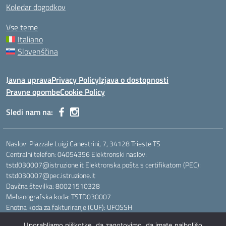
Koledar dogodkov
Vse teme
Italiano
Slovenščina
Javna uprava
Privacy Policy
Izjava o dostopnosti
Pravne opombe
Cookie Policy
Sledi nam na:
Naslov: Piazzale Luigi Canestrini, 7, 34128 Trieste TS
Centralni telefon: 04054356 Elektronski naslov:
tstd030007@istruzione.it Elektronska pošta s certifikatom (PEC):
tstd030007@pec.istruzione.it
Davčna številka: 80021510328
Mehanografska koda: TSTD030007
Enotna koda za fakturiranje (CUF): UFOSSH
Uporabljamo piškotke, da zagotovimo, da imate najboljšo