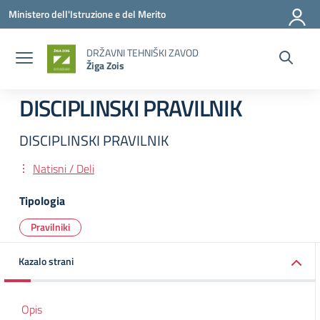
Vai ai contenuti
Vai al menu di navigazione
Vai al footer
Ministero dell'Istruzione e del Merito
DRŽAVNI TEHNIŠKI ZAVOD
Žiga Zois
DISCIPLINSKI PRAVILNIK
DISCIPLINSKI PRAVILNIK
Natisni / Deli
Tipologia
Pravilniki
Kazalo strani
Opis