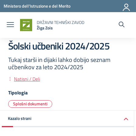
Vai ai contenuti
Vai al menu di navigazione
Vai al footer
Ministero dell'Istruzione e del Merito
DRŽAVNI TEHNIŠKI ZAVOD
Žiga Zois
Šolski učbeniki 2024/2025
Tukaj starši in dijaki lahko dobijo seznam
učbenikov za leto 2024/2025
Natisni / Deli
Tipologia
Splošni dokumenti
Kazalo strani