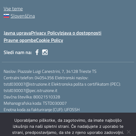
Vse teme
Slovenščina
Javna uprava
Privacy Policy
Izjava o dostopnosti
Pravne opombe
Cookie Policy
Sledi nam na:
Naslov: Piazzale Luigi Canestrini, 7, 34128 Trieste TS
Centralni telefon: 04054356 Elektronski naslov:
tstd030007@istruzione.it Elektronska pošta s certifikatom (PEC):
tstd030007@pec.istruzione.it
Davčna številka: 80021510328
Mehanografska koda: TSTD030007
Enotna koda za fakturiranje (CUF): UFOSSH
Uporabljamo piškotke, da zagotovimo, da imate najboljšo
Idea e progetto di Designers Italia
izkušnjo na naši spletni strani. Če nadaljujete z uporabo te
strani, predpostavljamo, da ste z njeno uporabo zadovoljni.