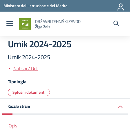
Vai ai contenuti
Vai al menu di navigazione
Vai al footer
Ministero dell'Istruzione e del Merito
DRŽAVNI TEHNIŠKI ZAVOD
Žiga Zois
Urnik 2024-2025
Urnik 2024-2025
Natisni / Deli
Tipologia
Splošni dokumenti
Kazalo strani
Opis