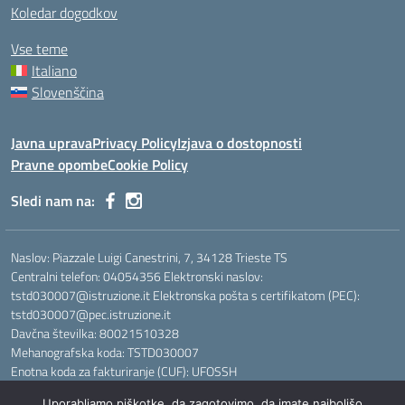
Koledar dogodkov
Vse teme
Italiano
Slovenščina
Javna uprava
Privacy Policy
Izjava o dostopnosti
Pravne opombe
Cookie Policy
Sledi nam na:
Naslov: Piazzale Luigi Canestrini, 7, 34128 Trieste TS
Centralni telefon: 04054356 Elektronski naslov:
tstd030007@istruzione.it Elektronska pošta s certifikatom (PEC):
tstd030007@pec.istruzione.it
Davčna številka: 80021510328
Mehanografska koda: TSTD030007
Enotna koda za fakturiranje (CUF): UFOSSH
Uporabljamo piškotke, da zagotovimo, da imate najboljšo