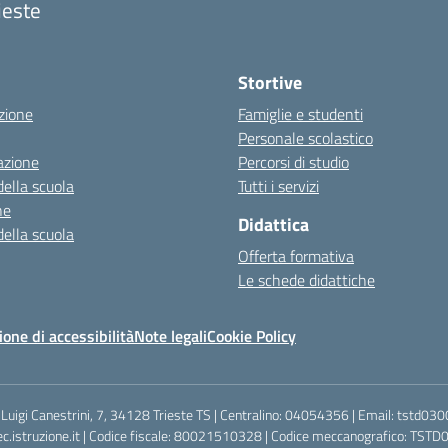
ieste
Stortive
zione
Famiglie e studenti
Personale scolastico
azione
Percorsi di studio
della scuola
Tutti i servizi
ne
Didattica
della scuola
Offerta formativa
Le schede didattiche
ione di accessibilità
Note legali
Cookie Policy
le Luigi Canestrini, 7, 34128 Trieste TS | Centralino: 04054356 | Email: tstd03
c.istruzione.it | Codice fiscale: 80021510328 | Codice meccanografico: TSTD