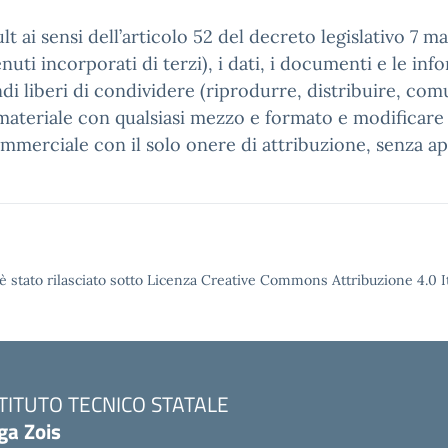
t ai sensi dell’articolo 52 del decreto legislativo 7 m
ti incorporati di terzi), i dati, i documenti e le infor
ndi liberi di condividere (riprodurre, distribuire, co
ateriale con qualsiasi mezzo e formato e modificare (
ommerciale con il solo onere di attribuzione, senza ap
è stato rilasciato sotto Licenza Creative Commons Attribuzione 4.0 It
STITUTO TECNICO STATALE
ga Zois