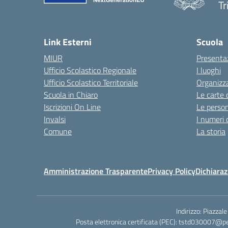
Tr
Link Esterni
Scuola
MIUR
Presenta
Ufficio Scolastico Regionale
I luoghi
Ufficio Scolastico Territoriale
Organizz
Scuola in Chiaro
Le carte 
Iscrizioni On Line
Le perso
Invalsi
I numeri 
Comune
La storia
Amministrazione Trasparente
Privacy Policy
Dichiaraz
Indirizzo: Piazza
Posta elettronica certificata (PEC): tstd030007@pe