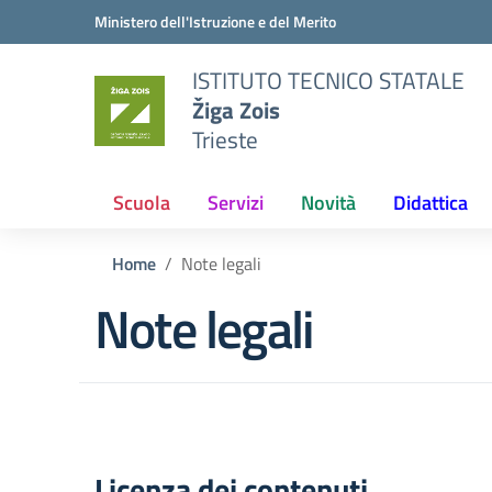
Vai ai contenuti
Vai al menu di navigazione
Vai al footer
Ministero dell'Istruzione e del Merito
ISTITUTO TECNICO STATALE
Žiga Zois
Trieste
Scuola
Servizi
Novità
Didattica
Home
Note legali
Note legali
Licenza dei contenuti