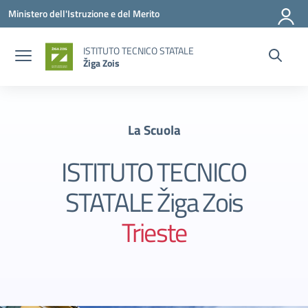
Vai ai contenuti
Vai al menu di navigazione
Vai al footer
Ministero dell'Istruzione e del Merito
ISTITUTO TECNICO STATALE
Žiga Zois
La Scuola
ISTITUTO TECNICO
STATALE Žiga Zois
Trieste