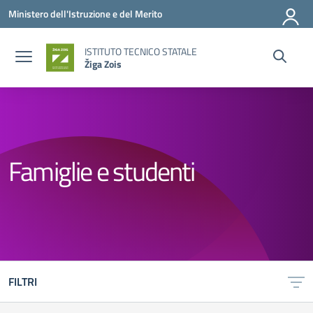
Vai ai contenuti
Vai al menu di navigazione
Vai al footer
Ministero dell'Istruzione e del Merito
ISTITUTO TECNICO STATALE
Žiga Zois
Famiglie e studenti
FILTRI