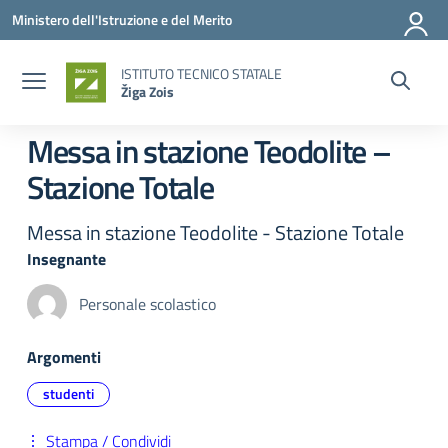
Vai ai contenuti
Vai al menu di navigazione
Vai al footer
Ministero dell'Istruzione e del Merito
ISTITUTO TECNICO STATALE
Žiga Zois
Messa in stazione Teodolite –
Stazione Totale
Messa in stazione Teodolite - Stazione Totale
Insegnante
Personale scolastico
Argomenti
studenti
Stampa / Condividi