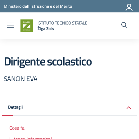
Vai ai contenuti
Vai al menu di navigazione
Vai al footer
Ministero dell'Istruzione e del Merito
ISTITUTO TECNICO STATALE
Žiga Zois
Dirigente scolastico
SANCIN EVA
Dettagli
Cosa fa