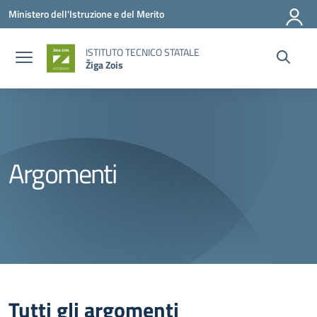
Vai ai contenuti
Vai al menu di navigazione
Vai al footer
Ministero dell'Istruzione e del Merito
ISTITUTO TECNICO STATALE
Žiga Zois
Argomenti
Tutti gli argomenti