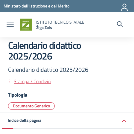
Vai ai contenuti
Vai al menu di navigazione
Vai al footer
Ministero dell'Istruzione e del Merito
ISTITUTO TECNICO STATALE
Žiga Zois
Calendario didattico
2025/2026
Calendario didattico 2025/2026
Stampa / Condividi
Tipologia
Documento Generico
Indice della pagina