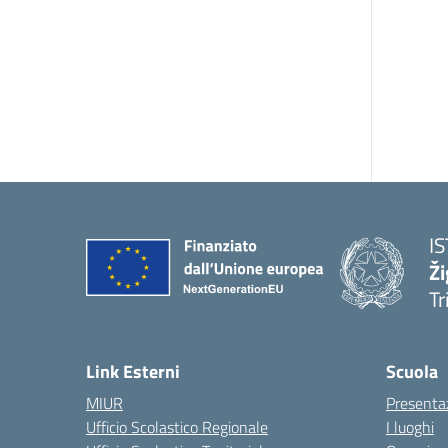
I
Ži
Tr
Link Esterni
Scuola
MIUR
Presenta
Ufficio Scolastico Regionale
I luoghi