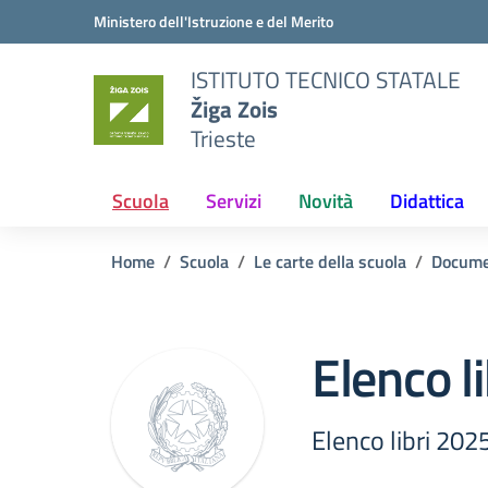
Vai ai contenuti
Vai al menu di navigazione
Vai al footer
Ministero dell'Istruzione e del Merito
ISTITUTO TECNICO STATALE
Žiga Zois
Trieste
Scuola
Servizi
Novità
Didattica
Home
Scuola
Le carte della scuola
Docume
Elenco l
Elenco libri 20