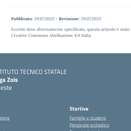
Pubblicato:
29.07.2025
-
Revisione:
29.07.2025
Eccetto dove diversamente specificato, questo articolo è stato 
Creative Commons Attribuzione 4.0 Italia.
STITUTO TECNICO STATALE
ga Zois
ieste
Stortive
zione
Famiglie e studenti
Personale scolastico