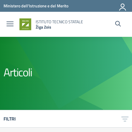
Vai ai contenuti
Vai al menu di navigazione
Vai al footer
Ministero dell'Istruzione e del Merito
ISTITUTO TECNICO STATALE
Žiga Zois
Articoli
FILTRI