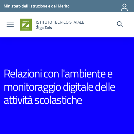
Vai ai contenuti
Vai al menu di navigazione
Vai al footer
Ministero dell'Istruzione e del Merito
ISTITUTO TECNICO STATALE
Žiga Zois
Relazioni con l'ambiente e
monitoraggio digitale delle
attività scolastiche