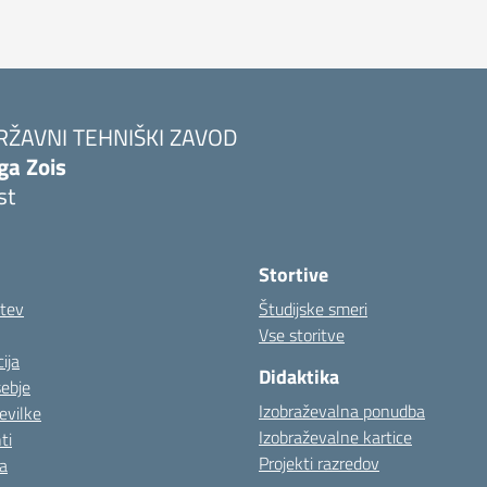
RŽAVNI TEHNIŠKI ZAVOD
ga Zois
st
Stortive
itev
Študijske smeri
Vse storitve
ija
Didaktika
sebje
Izobraževalna ponudba
evilke
Izobraževalne kartice
ti
Projekti razredov
a