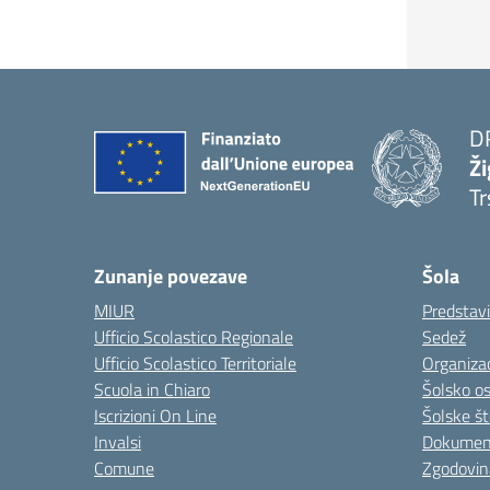
D
Ži
Tr
Zunanje povezave
Šola
MIUR
Predstav
Ufficio Scolastico Regionale
Sedež
Ufficio Scolastico Territoriale
Organizac
Scuola in Chiaro
Šolsko o
Iscrizioni On Line
Šolske št
Invalsi
Dokumen
Comune
Zgodovin