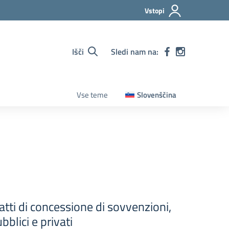
Vstopi
Išči
Sledi nam na:
Vse teme
Slovenščina
atti di concessione di sovvenzioni,
bblici e privati