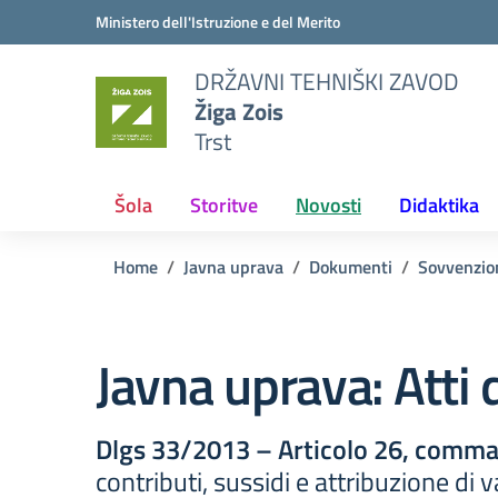
Vai ai contenuti
Vai al menu di navigazione
Vai al footer
Ministero dell'Istruzione e del Merito
DRŽAVNI TEHNIŠKI ZAVOD
Žiga Zois
Trst
Šola
Storitve
Novosti
Didaktika
Home
Javna uprava
Dokumenti
Sovvenzion
Javna uprava:
Atti
Dlgs 33/2013 – Articolo 26, comma 
contributi, sussidi e attribuzione di 