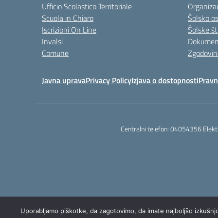
Ufficio Scolastico Territoriale
Organizac
Scuola in Chiaro
Šolsko o
Iscrizioni On Line
Šolske št
Invalsi
Dokumen
Comune
Zgodovin
Javna uprava
Privacy Policy
Izjava o dostopnosti
Prav
Centralni telefon: 04054356 Elekt
Uporabljamo piškotke, da zagotovimo, da imate najboljšo izkušnjo 