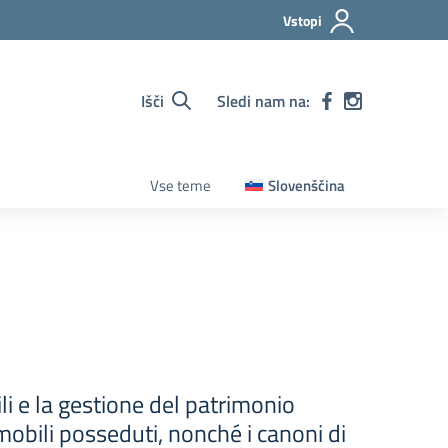
Vstopi
Išči
Sledi nam na:
Vse teme
Slovenščina
i e la gestione del patrimonio
mobili posseduti, nonché i canoni di