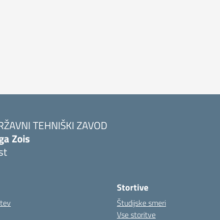
RŽAVNI TEHNIŠKI ZAVOD
ga Zois
st
Stortive
itev
Študijske smeri
Vse storitve