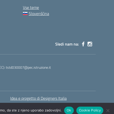
Vse teme
Slovenščina
Sledi nam na:
PEC): tstd030007@pec.istruzione.it
Idea e progetto di Designers Italia
amo, da ste z njeno uporabo zadovoljni.
Ok
Cookie Policy