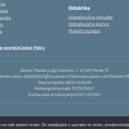
ija
Didaktika
sebje
Izobraževalna ponudba
evilke
Izobraževalne kartice
ti
Projekti razredov
a
ne opombe
Cookie Policy
Naslov: Piazzale Luigi Canestrini, 7, 34128 Trieste TS
ronski naslov: tstd030007@istruzione.it Elektronska pošta s certifikatom (
Davčna številka: 80021510328
Mehanografska koda: TSTD030007
Enotna koda za fakturiranje (CUF): UFOSSH
na naši spletni strani. Če nadaljujete z uporabo te strani, predpostavlj