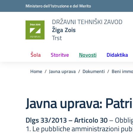
Vai ai contenuti
Vai al menu di navigazione
Vai al footer
Ministero dell'Istruzione e del Merito
DRŽAVNI TEHNIŠKI ZAVOD
Žiga Zois
Trst
Šola
Storitve
Novosti
Didaktika
Home
Javna uprava
Dokumenti
Beni immob
Javna uprava:
Patr
Dlgs 33/2013 – Articolo 30
– Obblig
1. Le pubbliche amministrazioni pubb