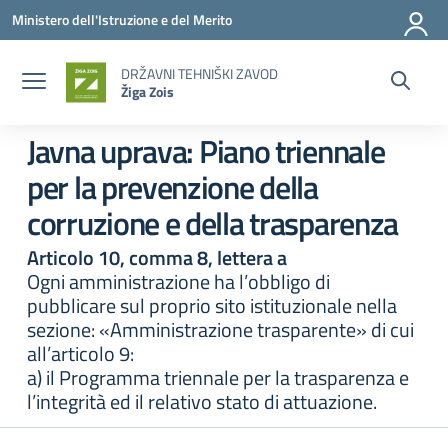
Vai ai contenuti
Vai al menu di navigazione
Vai al footer
Ministero dell'Istruzione e del Merito
DRŽAVNI TEHNIŠKI ZAVOD
Žiga Zois
Javna uprava:
Piano triennale
per la prevenzione della
corruzione e della trasparenza
Articolo 10, comma 8, lettera a
Ogni amministrazione ha l’obbligo di
pubblicare sul proprio sito istituzionale nella
sezione: «Amministrazione trasparente» di cui
all’articolo 9:
a) il Programma triennale per la trasparenza e
l’integrità ed il relativo stato di attuazione.