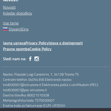
Novosti
Koledar dogodkov
Vse teme
Slovenščina
Javna uprava
Privacy Policy
Izjava o dostopnosti
Pravne opombe
Cookie Policy
Sledi nam na:
Naslov: Piazzale Luigi Canestrini, 7, 34128 Trieste TS
Centralni telefon: 04054356 Elektronski naslov:
tstd030007@istruzione.it Elektronska pošta s certifikatom (PEC):
tstd030007@pec.istruzione.it
Davčna številka: 80021510328
Mehanografska koda: TSTD030007
Enotna koda za fakturiranje (CUF): UFOSSH