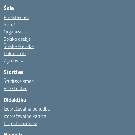
Šola
Predstavitev
Sedež
Organizacija
Šolsko osebje
Šolske številke
Dokumenti
Zgodovina
Stortive
Študijske smeri
Vse storitve
Didaktika
Izobraževalna ponudba
Izobraževalne kartice
Projekti razredov
Novosti