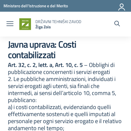
Vai ai contenuti
Vai al menu di navigazione
Vai al footer
Ministero dell'Istruzione e del Merito
DRŽAVNI TEHNIŠKI ZAVOD
Žiga Zois
Javna uprava:
Costi
contabilizzati
Art. 32, c. 2, lett. a, Art. 10, c. 5
– Obblighi di
pubblicazione concernenti i servizi erogati
2. Le pubbliche amministrazioni, individuati i
servizi erogati agli utenti, sia finali che
intermedi, ai sensi dell’articolo 10, comma 5,
pubblicano:
a) i costi contabilizzati, evidenziando quelli
effettivamente sostenuti e quelli imputati al
personale per ogni servizio erogato e il relativo
andamento nel tempo;