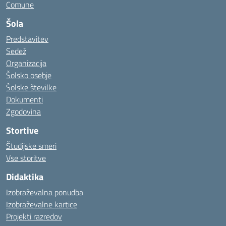
Comune
Šola
Predstavitev
Sedež
Organizacija
Šolsko osebje
Šolske številke
Dokumenti
Zgodovina
Stortive
Študijske smeri
Vse storitve
Didaktika
Izobraževalna ponudba
Izobraževalne kartice
Projekti razredov