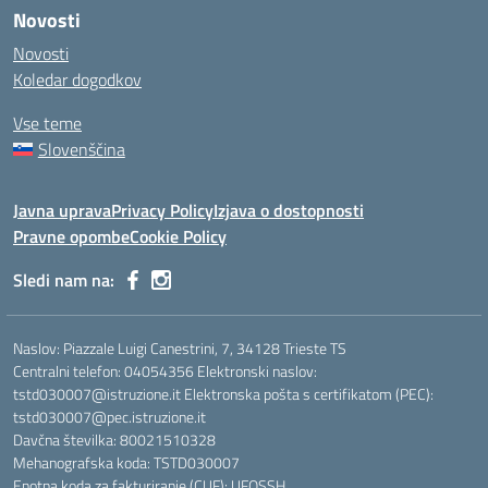
Novosti
Novosti
Koledar dogodkov
Vse teme
Slovenščina
Javna uprava
Privacy Policy
Izjava o dostopnosti
Pravne opombe
Cookie Policy
Sledi nam na:
Naslov: Piazzale Luigi Canestrini, 7, 34128 Trieste TS
Centralni telefon: 04054356 Elektronski naslov:
tstd030007@istruzione.it Elektronska pošta s certifikatom (PEC):
tstd030007@pec.istruzione.it
Davčna številka: 80021510328
Mehanografska koda: TSTD030007
Enotna koda za fakturiranje (CUF): UFOSSH