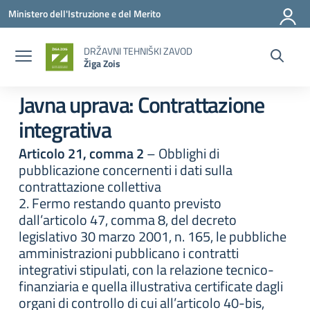
Vai ai contenuti
Vai al menu di navigazione
Vai al footer
Ministero dell'Istruzione e del Merito
DRŽAVNI TEHNIŠKI ZAVOD
Žiga Zois
Javna uprava:
Contrattazione
integrativa
Articolo 21, comma 2
– Obblighi di
pubblicazione concernenti i dati sulla
contrattazione collettiva
2. Fermo restando quanto previsto
dall’articolo 47, comma 8, del decreto
legislativo 30 marzo 2001, n. 165, le pubbliche
amministrazioni pubblicano i contratti
integrativi stipulati, con la relazione tecnico-
finanziaria e quella illustrativa certificate dagli
organi di controllo di cui all’articolo 40-bis,