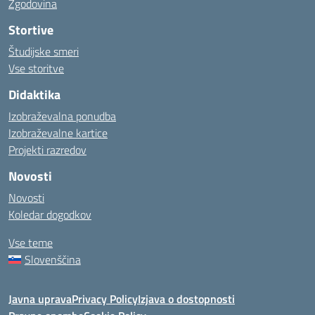
Zgodovina
Stortive
Študijske smeri
Vse storitve
Didaktika
Izobraževalna ponudba
Izobraževalne kartice
Projekti razredov
Novosti
Novosti
Koledar dogodkov
Vse teme
Slovenščina
Javna uprava
Privacy Policy
Izjava o dostopnosti