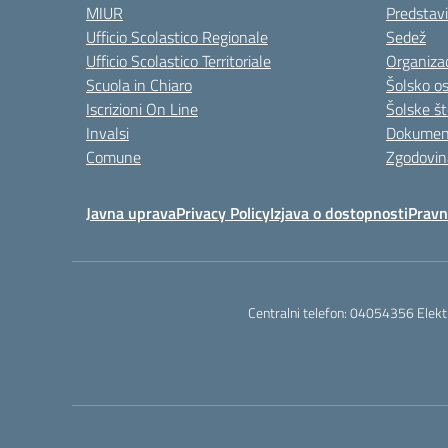
MIUR
Predstav
Ufficio Scolastico Regionale
Sedež
Ufficio Scolastico Territoriale
Organizac
Scuola in Chiaro
Šolsko o
Iscrizioni On Line
Šolske št
Invalsi
Dokumen
Comune
Zgodovin
Javna uprava
Privacy Policy
Izjava o dostopnosti
Prav
Centralni telefon: 04054356 Elekt