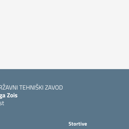
RŽAVNI TEHNIŠKI ZAVOD
ga Zois
st
Stortive