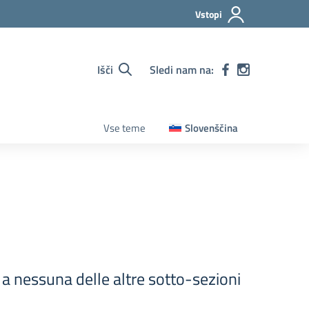
Vstopi
Išči
Sledi nam na:
Vse teme
Slovenščina
i a nessuna delle altre sotto-sezioni