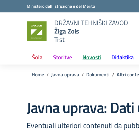
Vai ai contenuti
Vai al menu di navigazione
Vai al footer
Ministero dell'Istruzione e del Merito
DRŽAVNI TEHNIŠKI ZAVOD
Žiga Zois
Trst
Šola
Storitve
Novosti
Didaktika
Home
Javna uprava
Dokumenti
Altri cont
Javna uprava:
Dati 
Eventuali ulteriori contenuti da pubbl