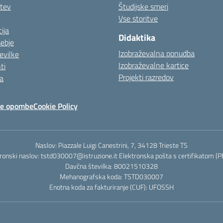
itev
Študijske smeri
Vse storitve
ija
Didaktika
sebje
Izobraževalna ponudba
evilke
Izobraževalne kartice
ti
Projekti razredov
a
ne opombe
Cookie Policy
Naslov: Piazzale Luigi Canestrini, 7, 34128 Trieste TS
ronski naslov: tstd030007@istruzione.it Elektronska pošta s certifikatom (
Davčna številka: 80021510328
Mehanografska koda: TSTD030007
Enotna koda za fakturiranje (CUF): UFOSSH