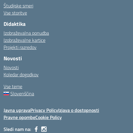
Študijske smeri
Vse storitve
Didaktika
Izobraževalna ponudba
Izobraževalne kartice
Projekti razredov
Novosti
Novosti
Koledar dogodkov
Vse teme
Slovenščina
Javna uprava
Privacy Policy
Izjava o dostopnosti
Pravne opombe
Cookie Policy
Sledi nam na: