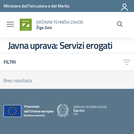
Vai ai contenuti
Vai al menu di navigazione
Vai al footer
Ministero dell'Istruzione e del Merito
DRŽAVNI TEHNIŠKI ZAVOD
Žiga Zois
Javna uprava:
Servizi erogati
FILTRI
Brez rezultata
DRŽAVNI TEHNIŠKI ZAVOD
Žiga Zois
Trst